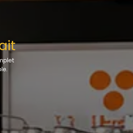
fait
mplet
ble.